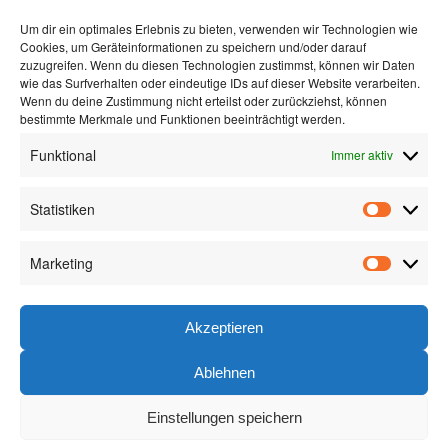
Schäfer GmbH Anlagentechnik
Um dir ein optimales Erlebnis zu bieten, verwenden wir Technologien wie
Im Runs 12
Cookies, um Geräteinformationen zu speichern und/oder darauf
72589 Westerheim
zuzugreifen. Wenn du diesen Technologien zustimmst, können wir Daten
wie das Surfverhalten oder eindeutige IDs auf dieser Website verarbeiten.
Anfahrt per Google Maps
Wenn du deine Zustimmung nicht erteilst oder zurückziehst, können
bestimmte Merkmale und Funktionen beeinträchtigt werden.
Funktional
Immer aktiv
Statistiken
Statistik
ÜBER SCHÄFER
Über uns
Marketing
Marketin
Neuigkeiten
Das Schäfer Team
Akzeptieren
Ablehnen
Einstellungen speichern
© Copyright - Schäfer GmbH Anlagentechnik