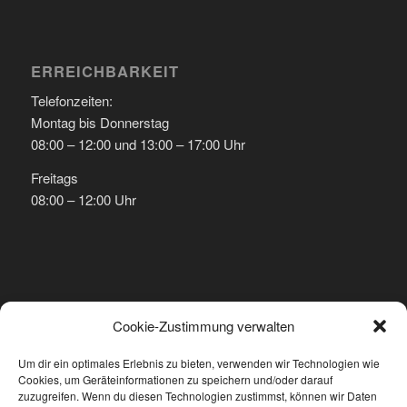
ERREICHBARKEIT
Telefonzeiten:
Montag bis Donnerstag
08:00 – 12:00 und 13:00 – 17:00 Uhr
Freitags
08:00 – 12:00 Uhr
ANSCHRIFT
Cookie-Zustimmung verwalten
Schäfer GmbH Anlagentechnik
Um dir ein optimales Erlebnis zu bieten, verwenden wir Technologien wie
Im Runs 12
Cookies, um Geräteinformationen zu speichern und/oder darauf
72589 Westerheim
zuzugreifen. Wenn du diesen Technologien zustimmst, können wir Daten